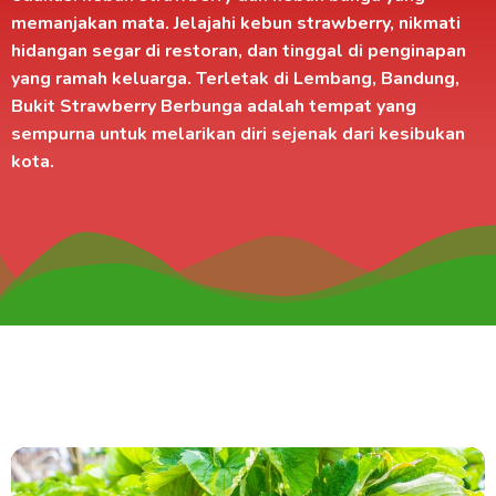
memanjakan mata. Jelajahi kebun strawberry, nikmati
hidangan segar di
restoran
, dan tinggal di
penginapan
yang ramah keluarga. Terletak di
Lembang, Bandung
,
Bukit Strawberry Berbunga adalah tempat yang
sempurna untuk melarikan diri sejenak dari kesibukan
kota.