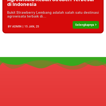
di Indonesia
Bukit Strawberry Lembang adalah salah satu destinasi
agrowisata terbaik di…
Selengkapnya
BY
ADMIN
|
15
JAN, 25