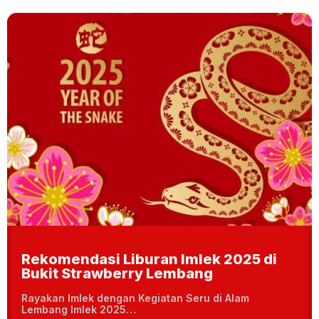
Rekomendasi Liburan Imlek 2025 di
Bukit Strawberry Lembang
Rayakan Imlek dengan Kegiatan Seru di Alam
Lembang Imlek 2025…