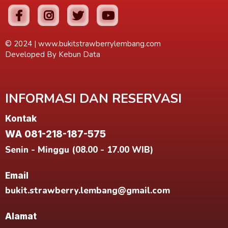
© 2024 |
www.bukitstrawberrylembang.com
Developed By
Kebun Data
INFORMASI DAN RESERVASI
Kontak
WA 081-218-187-575
Senin - Minggu (08.00 - 17.00 WIB)
Email
bukit.strawberry.lembang@gmail.com
Alamat