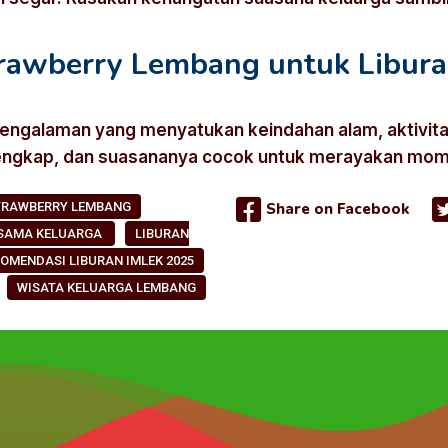
rawberry Lembang untuk Libura
ngalaman yang menyatukan keindahan alam, aktivita
 lengkap, dan suasananya cocok untuk merayakan mome
TRAWBERRY LEMBANG
Share on Facebook
RSAMA KELUARGA
LIBURAN
OMENDASI LIBURAN IMLEK 2025
WISATA KELUARGA LEMBANG