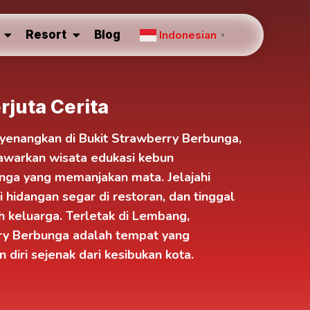
Resort
Blog
Indonesian
▼
rjuta Cerita
nyenangkan di
Bukit Strawberry Berbunga
,
nawarkan
wisata edukasi kebun
ga yang memanjakan mata. Jelajahi
i hidangan segar di
restoran
, dan tinggal
 keluarga. Terletak di
Lembang,
rry Berbunga adalah tempat yang
diri sejenak dari kesibukan kota.