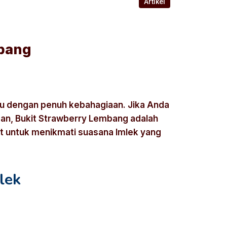
Artikel
mbang
u dengan penuh kebahagiaan. Jika Anda
aan, Bukit Strawberry Lembang adalah
rit untuk menikmati suasana Imlek yang
lek