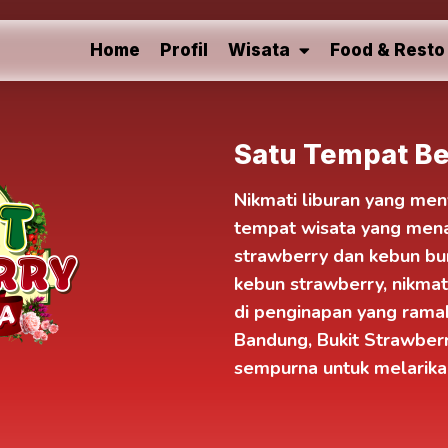
Home
Profil
Wisata
Food & Resto
Satu Tempat Be
Nikmati liburan yang me
tempat wisata yang me
strawberry
dan kebun bun
kebun strawberry, nikmat
di
penginapan
yang ramah
Bandung
, Bukit Strawbe
sempurna untuk melarikan 