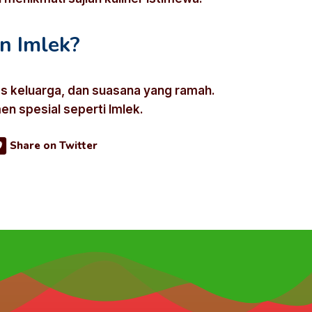
n Imlek?
s keluarga, dan suasana yang ramah.
n spesial seperti Imlek.
Share on Twitter