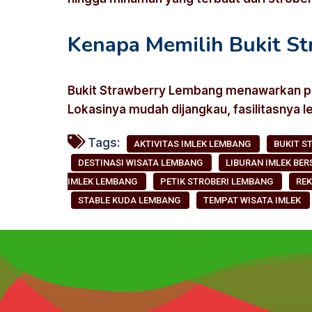
Kenapa Memilih Bukit St
Bukit Strawberry Lembang menawarkan pe
Lokasinya mudah dijangkau, fasilitasnya
Tags:
AKTIVITAS IMLEK LEMBANG
BUKIT S
DESTINASI WISATA LEMBANG
LIBURAN IMLEK BE
IMLEK LEMBANG
PETIK STROBERI LEMBANG
REK
STABLE KUDA LEMBANG
TEMPAT WISATA IMLEK