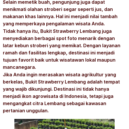
Selain memetik buah, pengunjung juga dapat
menikmati olahan stroberi segar seperti jus, dan
makanan khas lainnya. Hal ini menjadi nilai tambah
yang memperkaya pengalaman wisata Anda.
Tidak hanya itu, Bukit Strawberry Lembang juga
menyediakan berbagai spot foto menarik dengan
latar kebun stroberi yang memikat. Dengan layanan
ramah dan fasilitas lengkap, destinasi ini menjadi
tujuan favorit baik untuk wisatawan lokal maupun
mancanegara.
Jika Anda ingin merasakan wisata agrikultur yang
berkelas, Bukit Strawberry Lembang adalah tempat
yang wajib dikunjungi. Destinasi ini tidak hanya
menjadi ikon agrowisata di Indonesia, tetapi juga
mengangkat citra Lembang sebagai kawasan
pertanian unggulan.