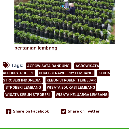
pertanian lembang
Tags:
AGROWISATA BANDUNG
AGROWISATA
KEBUN STROBERI
BUKIT STRAWBERRY LEMBANG
KEBUN
STROBERI INDONESIA
KEBUN STROBERI TERBESAR
STROBERI LEMBANG
WISATA EDUKASI LEMBANG
WISATA KEBUN STROBERI
WISATA KELUARGA LEMBANG
Share on Facebook
Share on Twitter