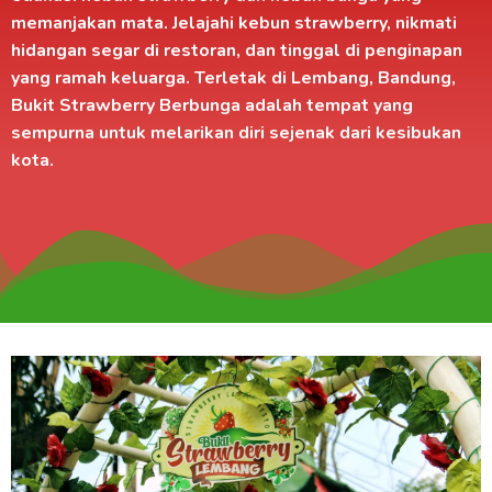
memanjakan mata. Jelajahi kebun strawberry, nikmati
hidangan segar di
restoran
, dan tinggal di
penginapan
yang ramah keluarga. Terletak di
Lembang, Bandung
,
Bukit Strawberry Berbunga adalah tempat yang
sempurna untuk melarikan diri sejenak dari kesibukan
kota.