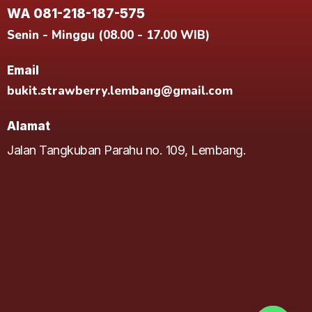
WA 081-218-187-575
Senin - Minggu (08.00 - 17.00 WIB)
Email
bukit.strawberry.lembang@gmail.com
Alamat
Jalan Tangkuban Parahu no. 109, Lembang.