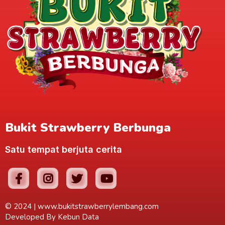
Bukit Strawberry Berbunga
Satu tempat berjuta cerita
© 2024 |
www.bukitstrawberrylembang.com
Developed By
Kebun Data