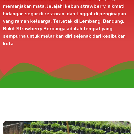
memanjakan mata. Jelajahi kebun strawberry, nikmati
hidangan segar di
restoran
, dan tinggal di
penginapan
yang ramah keluarga. Terletak di
Lembang, Bandung
,
Bukit Strawberry Berbunga adalah tempat yang
sempurna untuk melarikan diri sejenak dari kesibukan
kota.