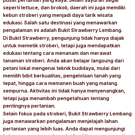
pusat pertanian yang kaya. Selain sayuran segar
seperti lettuce, dan brokoli, daerah ini juga memiliki
kebun stroberi yang menjadi daya tarik wisata
edukasi. Salah satu destinasi yang menawarkan
pengalaman ini adalah Bukit Strawberry Lembang.
Di Bukit Strawberry, pengunjung tidak hanya diajak
untuk memetik stroberi, tetapi juga mendapatkan
edukasi tentang cara menanam dan merawat
tanaman stroberi. Anda akan belajar langsung dari
petani lokal mengenai teknik budidaya, mulai dari
memilih bibit berkualitas, pengelolaan tanah yang
tepat, hingga cara memanen buah yang matang
sempurna. Aktivitas ini tidak hanya menyenangkan,
tetapi juga menambah pengetahuan tentang
pentingnya pertanian.
Selain fokus pada stroberi, Bukit Strawberry Lembang
juga menawarkan pengalaman menjelajah lahan
pertanian yang lebih luas. Anda dapat mengunjungi