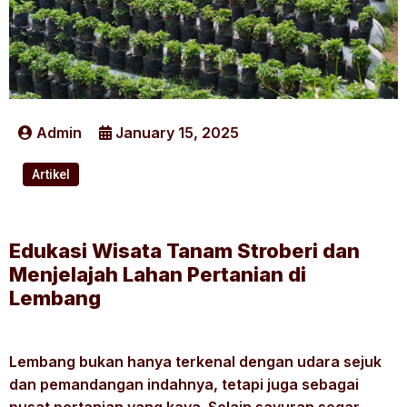
Admin
January 15, 2025
Artikel
Edukasi Wisata Tanam Stroberi dan
Menjelajah Lahan Pertanian di
Lembang
Lembang bukan hanya terkenal dengan udara sejuk
dan pemandangan indahnya, tetapi juga sebagai