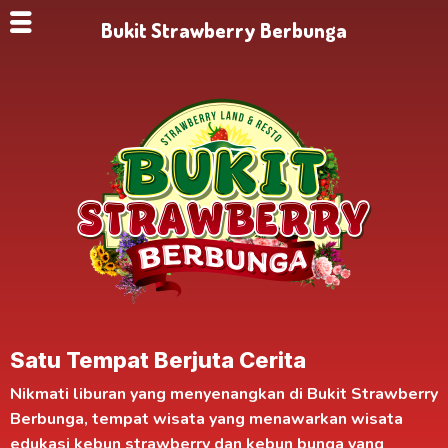
Bukit Strawberry Berbunga
Satu Tempat Berjuta Cerita
Nikmati liburan yang menyenangkan di
Bukit Strawberry
Berbunga
, tempat wisata yang menawarkan
wisata
edukasi kebun strawberry
dan kebun bunga yang