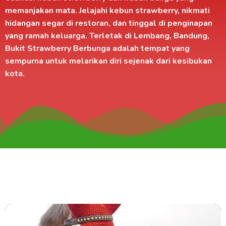
memanjakan mata. Jelajahi kebun strawberry, nikmati
hidangan segar di
restoran
, dan tinggal di
penginapan
yang ramah keluarga. Terletak di
Lembang, Bandung
,
Bukit Strawberry Berbunga adalah tempat yang
sempurna untuk melarikan diri sejenak dari kesibukan
kota.