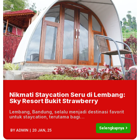
Nikmati Staycation Seru di Lembang:
Sky Resort Bukit Strawberry
Lembang, Bandung, selalu menjadi destinasi favorit
untuk staycation, terutama bagi…
Selengkapnya
BY
ADMIN
|
20
JAN, 25