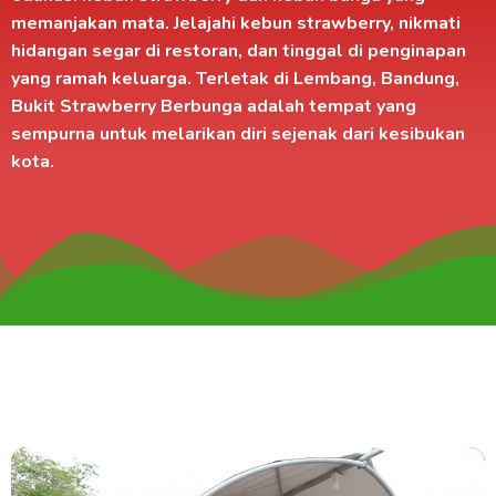
memanjakan mata. Jelajahi kebun strawberry, nikmati
hidangan segar di
restoran
, dan tinggal di
penginapan
yang ramah keluarga. Terletak di
Lembang, Bandung
,
Bukit Strawberry Berbunga adalah tempat yang
sempurna untuk melarikan diri sejenak dari kesibukan
kota.