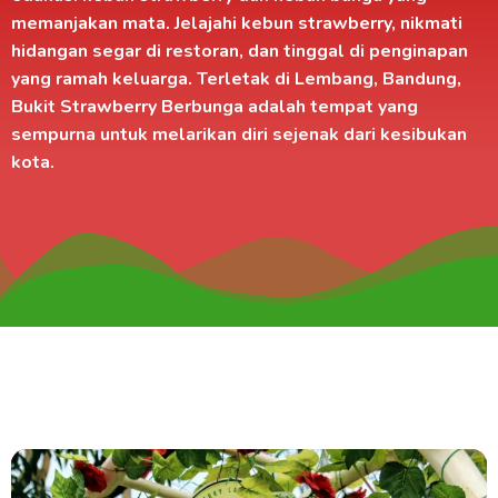
memanjakan mata. Jelajahi kebun strawberry, nikmati
hidangan segar di
restoran
, dan tinggal di
penginapan
yang ramah keluarga. Terletak di
Lembang, Bandung
,
Bukit Strawberry Berbunga adalah tempat yang
sempurna untuk melarikan diri sejenak dari kesibukan
kota.