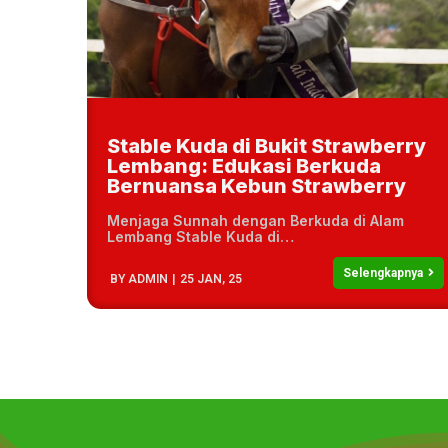
Stable Kuda di Bukit Strawberry
Lembang: Edukasi Berkuda
Bernuansa Kebun Strawberry
Menjaga Sunnah dengan Berkuda di Alam
Lembang Stable Kuda di…
Selengkapnya
BY
ADMIN
|
25
JAN, 25