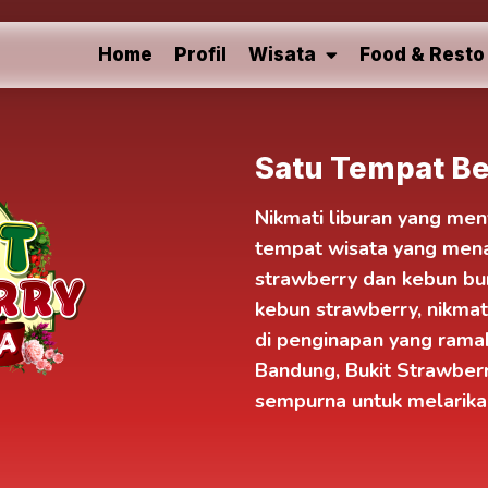
Home
Profil
Wisata
Food & Resto
Satu Tempat Be
Nikmati liburan yang me
tempat wisata yang me
strawberry
dan kebun bun
kebun strawberry, nikmat
di
penginapan
yang ramah
Bandung
, Bukit Strawbe
sempurna untuk melarikan 