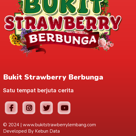
Bukit Strawberry Berbunga
Satu tempat berjuta cerita
© 2024 |
www.bukitstrawberrylembang.com
Developed By
Kebun Data