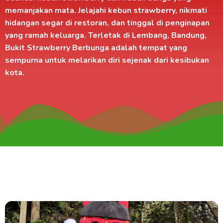
memanjakan mata. Jelajahi kebun strawberry, nikmati
hidangan segar di
restoran
, dan tinggal di
penginapan
yang ramah keluarga. Terletak di
Lembang, Bandung
,
Bukit Strawberry Berbunga adalah tempat yang
sempurna untuk melarikan diri sejenak dari kesibukan
kota.