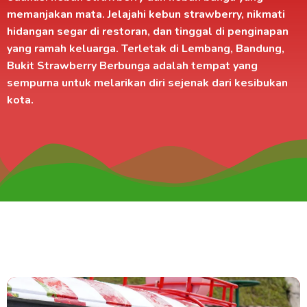
memanjakan mata. Jelajahi kebun strawberry, nikmati
hidangan segar di
restoran
, dan tinggal di
penginapan
yang ramah keluarga. Terletak di
Lembang, Bandung
,
Bukit Strawberry Berbunga adalah tempat yang
sempurna untuk melarikan diri sejenak dari kesibukan
kota.