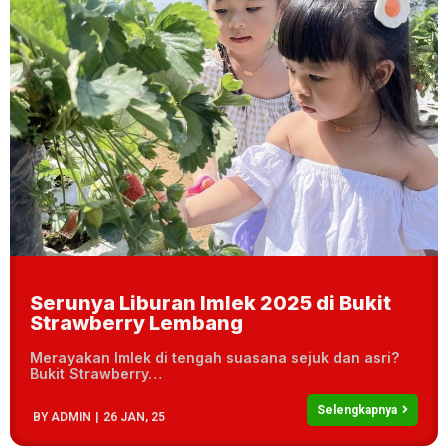
Serunya Liburan Imlek 2025 di Bukit
Strawberry Lembang
Merayakan Imlek di tengah suasana sejuk dan asri?
Bukit Strawberry…
Selengkapnya
BY
ADMIN
|
26
JAN, 25