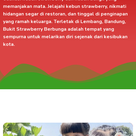
memanjakan mata. Jelajahi kebun strawberry, nikmati
hidangan segar di
restoran
, dan tinggal di
penginapan
yang ramah keluarga. Terletak di
Lembang, Bandung
,
Bukit Strawberry Berbunga adalah tempat yang
sempurna untuk melarikan diri sejenak dari kesibukan
kota.