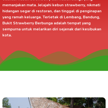
memanjakan mata. Jelajahi kebun strawberry, nikmati
hidangan segar di
restoran
, dan tinggal di
penginapan
yang ramah keluarga. Terletak di
Lembang, Bandung
,
Bukit Strawberry Berbunga adalah tempat yang
sempurna untuk melarikan diri sejenak dari kesibukan
kota.