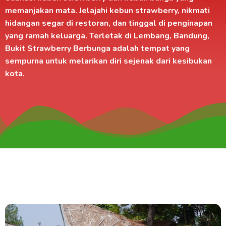
memanjakan mata. Jelajahi kebun strawberry, nikmati
hidangan segar di
restoran
, dan tinggal di
penginapan
yang ramah keluarga. Terletak di
Lembang, Bandung
,
Bukit Strawberry Berbunga adalah tempat yang
sempurna untuk melarikan diri sejenak dari kesibukan
kota.