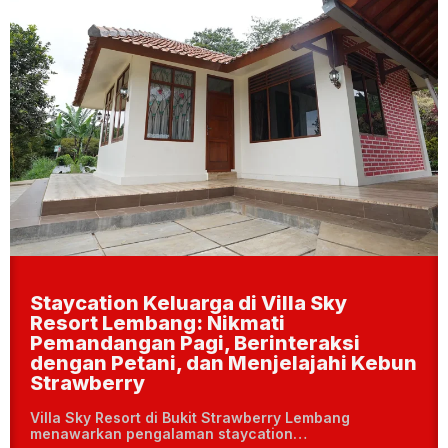
Staycation Keluarga di Villa Sky
Resort Lembang: Nikmati
Pemandangan Pagi, Berinteraksi
dengan Petani, dan Menjelajahi Kebun
Strawberry
Villa Sky Resort di Bukit Strawberry Lembang
menawarkan pengalaman staycation…