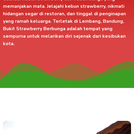
memanjakan mata. Jelajahi kebun strawberry, nikmati
hidangan segar di
restoran
, dan tinggal di
penginapan
yang ramah keluarga. Terletak di
Lembang, Bandung
,
Bukit Strawberry Berbunga adalah tempat yang
sempurna untuk melarikan diri sejenak dari kesibukan
kota.