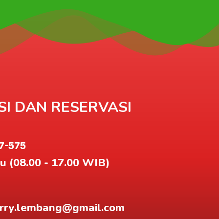
I DAN RESERVASI
7-575
u (08.00 - 17.00 WIB)
erry.lembang@gmail.com