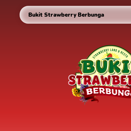
Bukit Strawberry Berbunga