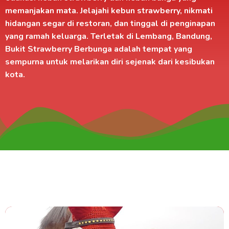
memanjakan mata. Jelajahi kebun strawberry, nikmati
hidangan segar di
restoran
, dan tinggal di
penginapan
yang ramah keluarga. Terletak di
Lembang, Bandung
,
Bukit Strawberry Berbunga adalah tempat yang
sempurna untuk melarikan diri sejenak dari kesibukan
kota.