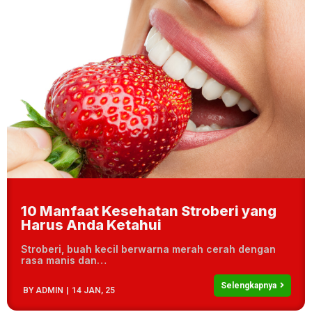
10 Manfaat Kesehatan Stroberi yang
Harus Anda Ketahui
Stroberi, buah kecil berwarna merah cerah dengan
rasa manis dan…
Selengkapnya
BY
ADMIN
|
14
JAN, 25