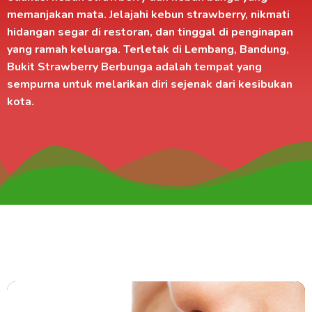
memanjakan mata. Jelajahi kebun strawberry, nikmati
hidangan segar di
restoran
, dan tinggal di
penginapan
yang ramah keluarga. Terletak di
Lembang, Bandung
,
Bukit Strawberry Berbunga adalah tempat yang
sempurna untuk melarikan diri sejenak dari kesibukan
kota.