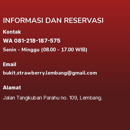
INFORMASI DAN RESERVASI
Kontak
WA 081-218-187-575
Senin - Minggu (08.00 - 17.00 WIB)
Email
bukit.strawberry.lembang@gmail.com
Alamat
Jalan Tangkuban Parahu no. 109, Lembang.