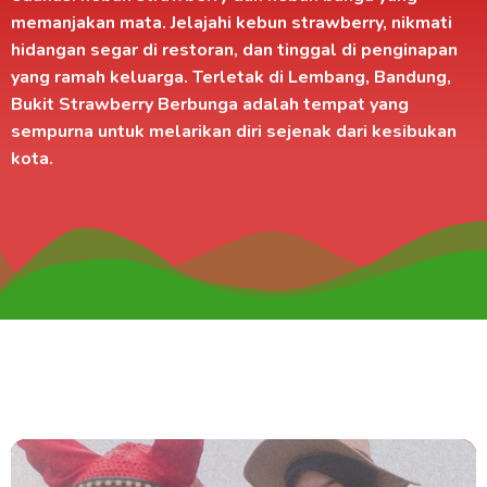
memanjakan mata. Jelajahi kebun strawberry, nikmati
hidangan segar di
restoran
, dan tinggal di
penginapan
yang ramah keluarga. Terletak di
Lembang, Bandung
,
Bukit Strawberry Berbunga adalah tempat yang
sempurna untuk melarikan diri sejenak dari kesibukan
kota.