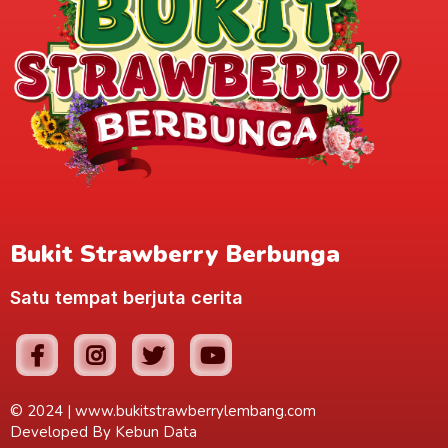
Bukit Strawberry Berbunga
Satu tempat berjuta cerita
© 2024 |
www.bukitstrawberrylembang.com
Developed By
Kebun Data